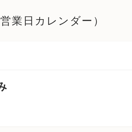
le (営業日カレンダー）
み