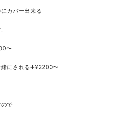
時にカバー出来る
す。
00〜
にされる➕¥2200〜
すので