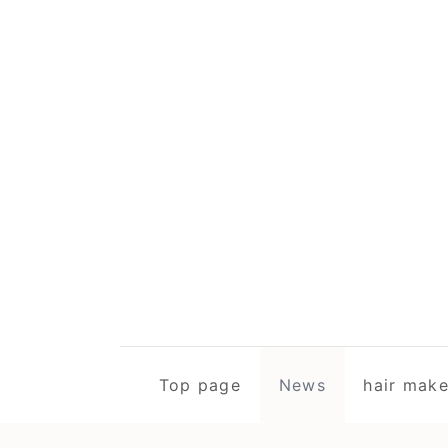
Top page
News
hair m